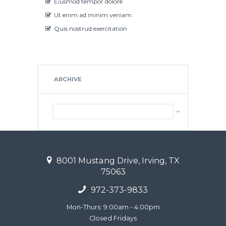
Eiusmod tempor dolore
Ut enim ad minim veniam
Quis nostrud exercitation
ARCHIVE
Archive
8001 Mustang Drive, Irving, TX
75063
972-373-9833
Mon-Thurs: 9:00am - 4:00pm
Closed Fridays