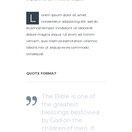
L
orem ipsum dolor sit amet,
consectetur adipisicing elit, sed do
eiusmod tempor incididunt ut labore et
dolore magna aliqua. Ut enim ad minim
veniam, quis nostrud exercitation ullamco
laboris nisi ut aliquip ex ea commodo
consequat.
QUOTE FORMAT
The Bible is one of
the greatest
blessings bestowed
by God on the
children of men. It