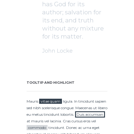
has God for its
author; salvation for
its end, and truth
without any mixture
for its matter.
John Locke
TOOLTIP AND HIGHLIGHT
Mauris
vitae quam
ligula. In tincidunt sapien
sed nibh scelerisque congue. Maecenas ut libero
eu metus tincidunt lobortis.
Duis accumsan
at mauris vel lacinia. Cras cursus eros vel
commodo
tincidunt. Donec ac urna eget