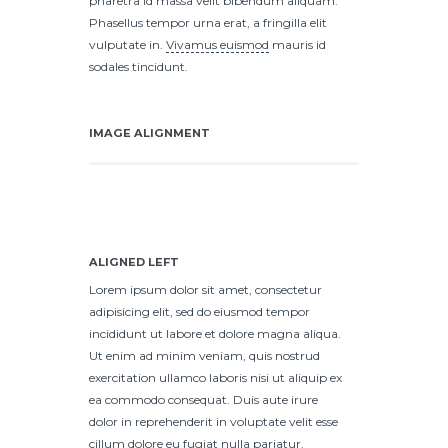
pharetra id massa velit bibendum aliquam.
Phasellus tempor urna erat, a fringilla elit
vulputate in.
Vivamus euismod
mauris id
sodales tincidunt.
IMAGE ALIGNMENT
ALIGNED LEFT
Lorem ipsum dolor sit amet, consectetur
adipisicing elit, sed do eiusmod tempor
incididunt ut labore et dolore magna aliqua.
Ut enim ad minim veniam, quis nostrud
exercitation ullamco laboris nisi ut aliquip ex
ea commodo consequat. Duis aute irure
dolor in reprehenderit in voluptate velit esse
cillum dolore eu fugiat nulla pariatur.